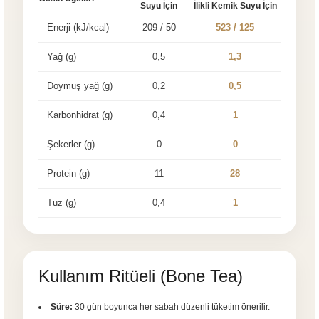
Suyu İçin
İlikli Kemik Suyu İçin
Enerji (kJ/kcal)
209 / 50
523 / 125
Yağ (g)
0,5
1,3
Doymuş yağ (g)
0,2
0,5
Karbonhidrat (g)
0,4
1
Şekerler (g)
0
0
Protein (g)
11
28
Tuz (g)
0,4
1
Kullanım Ritüeli (Bone Tea)
Süre:
30 gün boyunca her sabah düzenli tüketim önerilir.