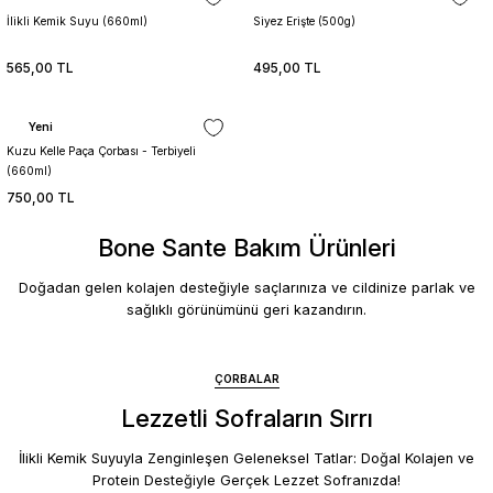
İlikli Kemik Suyu (660ml)
Siyez Erişte (500g)
Sepete Ekle
565,00 TL
495,00 TL
Yeni
Kuzu Kelle Paça Çorbası - Terbiyeli
(660ml)
750,00 TL
Bone Sante Bakım Ürünleri
Doğadan gelen kolajen desteğiyle saçlarınıza ve cildinize parlak ve
sağlıklı görünümünü geri kazandırın.
ÇORBALAR
Kaş & Kirpik Bakım Serumu
İlik Yağlı Kolajen Sabun
Kolajen Şampuan & Bakım Kremi
Lezzetli Sofraların Sırrı
İlikli Kemik Suyuyla Zenginleşen Geleneksel Tatlar: Doğal Kolajen ve
Protein Desteğiyle Gerçek Lezzet Sofranızda!