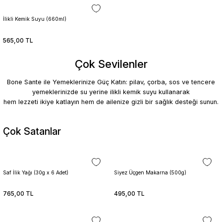
İlikli Kemik Suyu (660ml)
565,00 TL
Çok Sevilenler
Nasıl
1 Aylık Kür
Bone Sante ile Yemeklerinize Güç Katın: pilav, çorba, sos ve tencere
Tüketilir?
yemeklerinizde su yerine ilikli kemik suyu kullanarak
hem lezzeti ikiye katlayın hem de ailenize gizli bir sağlık desteği sunun.
Çok Satanlar
Sepete Ekle
Sepete Ekle
Saf İlik Yağı (30g x 6 Adet)
Siyez Üçgen Makarna (500g)
Sepete Ekle
Sepete Ekle
765,00 TL
495,00 TL