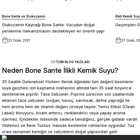
Bone Santa ve Glukozamin
İlikli Kemik Su
Glukozamin Kaynağı Bone Sante: Vücudun doğal
Geçmişten Gü
yenilenme mekanizmasını destekleyen en önemli yapı
taşlarından biri
23 Ocak, 2021
27 Ocak, 2
TÜM BLOG YAZILARI
Neden Bone Sante İlikli Kemik Suyu?
Alışverişe Başla
35 Saatlik Geleneksel Yöntem: Kemik iliğindeki tüm değerli besinlerin
suya geçmesi için kaynama noktasının altında tam 35 saat boyunca
demlenerek pişirilir. Taze Sebzeler: Pişirme sürecinin son saatlerinde
eklenen taze sebzeler (soğan, havuç, sarımsak, defne yaprağı) ile
hem aroma hem de vitamin değeri zirveye taşınır. Temiz Etiket (Clean
Label): Koruyucu, kıvam arttırıcı, renklendirici veya yapay aroma
içermez. İçindekiler listesinde sadece tanıdığınız, gerçek gıdalar vardır.
Glütensiz ve İlave Tuzsuz: Hassas beslenme rutinlerine uygundur. Tuz
oranı tamamen kemiğin ve sebzelerin doğal yapısından gelir.