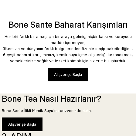
Sepete Ekle
Bone Sante Baharat Karışımları
Yeni
Kuzu Kelle Paça Çorbası - Terbiyeli (660ml)
Her biri farklı bir amaç için bir araya gelmiş, hiçbir katkı ve koruyucu
madde içermeyen,
Sepete Ekle
750,00 TL
ülkemizin ve dünyanın farklı bölgelerinden özenle seçip paketlediğimiz
6 çeşit baharat karışımımızı, kemik suyu içme alışkanlığı kazandırmak,
yemeklerinize sağlık ve lezzet katmak için sizlerle buluşturduk.
Yeni
Domates Çorbası - İlikli Kemik Suyuna (660ml)
Alışverişe Başla
595,00 TL
Bone Tea Nasıl Hazırlanır?
Bone Sante İlikli Kemik Suyu'nu cezvenizde ısıtın.
Alışverişe Başla