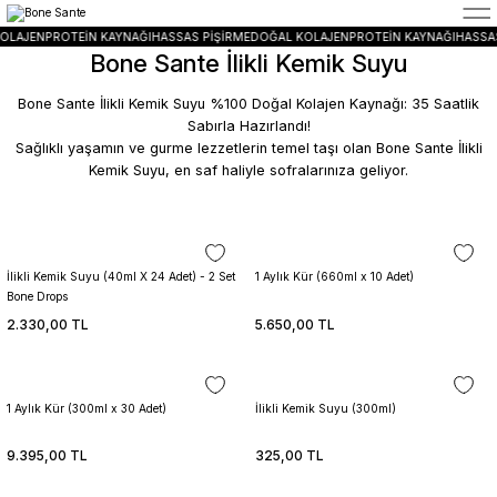
5400 TL ÜZERİ ALIŞVERİŞLERİNİZDE ÜCRETSİZ TESLİMAT
Alışverişe Başla
OLAJEN
PROTEİN KAYNAĞI
HASSAS PİŞİRME
DOĞAL KOLAJEN
PROTEİN KAYNAĞI
HASSAS
Bone Sante İlikli Kemik Suyu
Bone Sante İlikli Kemik Suyu %100 Doğal Kolajen Kaynağı: 35 Saatlik
Sabırla Hazırlandı!
Sağlıklı yaşamın ve gurme lezzetlerin temel taşı olan Bone Sante İlikli
Kemik Suyu, en saf haliyle sofralarınıza geliyor.
Sepete Ekle
Sepete Ekle
İlikli Kemik Suyu (40ml X 24 Adet) - 2 Set
1 Aylık Kür (660ml x 10 Adet)
Bone Drops
Sepete Ekle
Sepete Ekle
2.330,00 TL
5.650,00 TL
1 Aylık Kür (300ml x 30 Adet)
İlikli Kemik Suyu (300ml)
Sepete Ekle
9.395,00 TL
325,00 TL