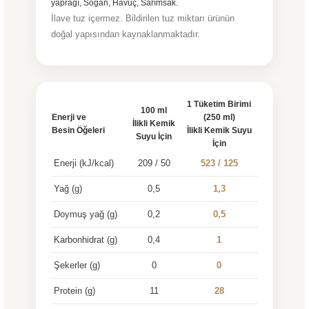
yaprağı, Soğan, Havuç, Sarımsak.
İlave tuz içermez. Bildirilen tuz miktarı ürünün
doğal yapısından kaynaklanmaktadır.
1 Tüketim Birimi
100 ml
Enerji ve
(250 ml)
İlikli Kemik
Besin Öğeleri
İlikli Kemik Suyu
Suyu İçin
İçin
Enerji (kJ/kcal)
209 / 50
523 / 125
Yağ (g)
0,5
1,3
Doymuş yağ (g)
0,2
0,5
Karbonhidrat (g)
0,4
1
Şekerler (g)
0
0
Protein (g)
11
28