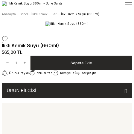
5400 TL ÜZERİ ALIŞVERİŞLERİNİZDE ÜCRETSİZ TESLİMAT
Anasayfa
Genel
İlikli Kemik Suları
İlikli Kemik Suyu (660ml)
İlikli Kemik Suyu (660ml)
565,00 TL
Sepete Ekle
Ürünü Paylaş
Yorum Yap
Tavsiye Et
Karşılaştır
ÜRÜN BİLGİSİ