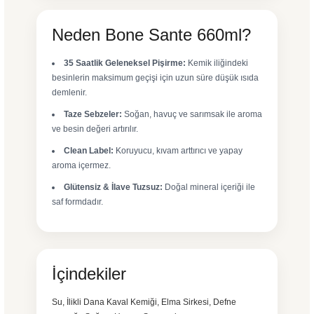
Neden Bone Sante 660ml?
35 Saatlik Geleneksel Pişirme:
Kemik iliğindeki
besinlerin maksimum geçişi için uzun süre düşük ısıda
demlenir.
Taze Sebzeler:
Soğan, havuç ve sarımsak ile aroma
ve besin değeri artırılır.
Clean Label:
Koruyucu, kıvam arttırıcı ve yapay
aroma içermez.
Glütensiz & İlave Tuzsuz:
Doğal mineral içeriği ile
saf formdadır.
İçindekiler
Su, İlikli Dana Kaval Kemiği, Elma Sirkesi, Defne