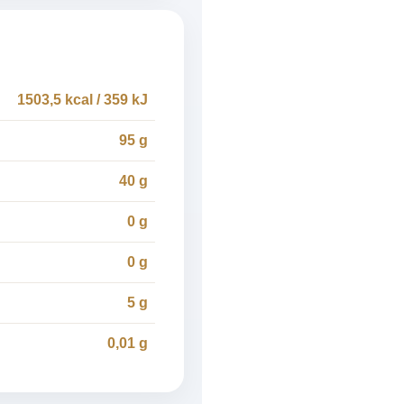
1503,5 kcal / 359 kJ
95 g
40 g
0 g
0 g
5 g
0,01 g