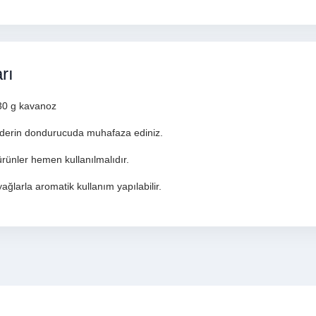
rı
30 g kavanoz
derin dondurucuda muhafaza ediniz.
rünler hemen kullanılmalıdır.
ağlarla aromatik kullanım yapılabilir.
n açıklamalarında ve diğer konularda yetersiz gördüğünüz noktaları öneri