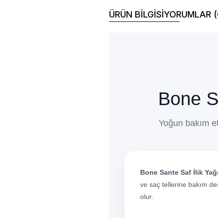
ÜRÜN BİLGİSİ
YORUMLAR (
Bone S
Yoğun bakım etki
Bone Sante Saf İlik Yağ
ve saç tellerine bakım d
olur.