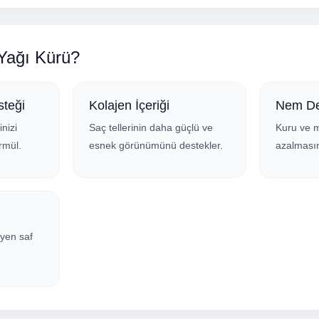
 Yağı Kürü?
teği
Kolajen İçeriği
Nem De
inizi
Saç tellerinin daha güçlü ve
Kuru ve 
rmül.
esnek görünümünü destekler.
azalmasın
yen saf