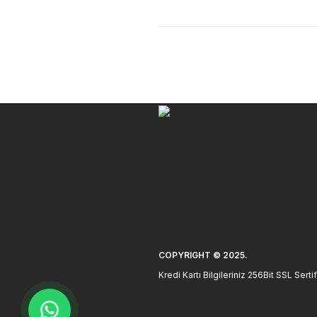
Görüş ve önerileriniz için teşekkür e
Ürün resmi kalitesiz, bozuk veya 
Ürün açıklamasında eksik bilgiler 
Ürün bilgilerinde hatalar bulunuyor
Ürün fiyatı diğer sitelerden daha p
Bu ürüne benzer farklı alternatifler
COPYRIGHT © 2025.
Kredi Kartı Bilgileriniz 256Bit SSL Sert