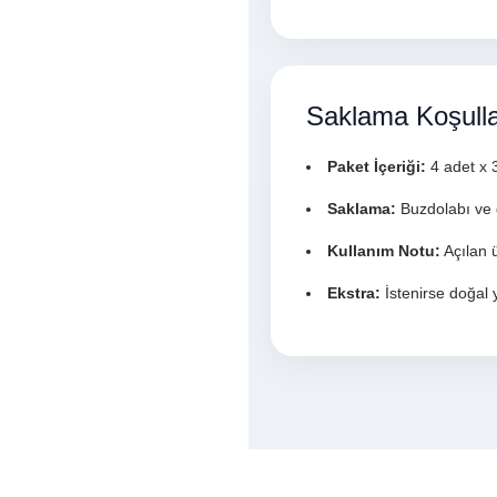
Saklama Koşulla
Paket İçeriği:
4 adet x 
Saklama:
Buzdolabı ve 
Kullanım Notu:
Açılan ü
Ekstra:
İstenirse doğal y
Bu ürünün fiyat bilgisi, resim, ürü
iletebilirsiniz.