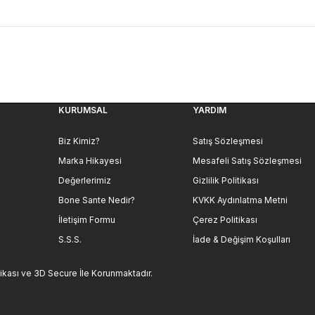
Bu ürüne ilk yorumu siz yapın!
deriz.
görüntülenemiyor.
Yorum Yaz
bulunuyor.
.
KURUMSAL
YARDIM
ahalı.
 olmalı.
Biz Kimiz?
Satış Sözleşmesi
Marka Hikayesi
Mesafeli Satış Sözleşmesi
Değerlerimiz
Gizlilik Politikası
Bone Sante Nedir?
KVKK Aydınlatma Metni
İletişim Formu
Çerez Politikası
Gönder
S.S.S.
İade & Değişim Koşulları
ifikası ve 3D Secure İle Korunmaktadır.