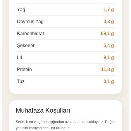
Yağ
1,7 g
Doymuş Yağ
0,3 g
Karbonhidrat
68,1 g
Şekerler
5,4 g
Lif
9,1 g
Protein
11,8 g
Tuz
0,1 g
Muhafaza Koşulları
Serin, kuru ve güneş ışığından uzak ortamda saklayınız. Doğal
yapısını koruyan canlı bir üründür.