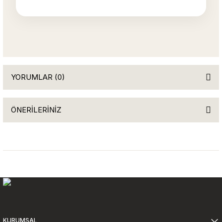
YORUMLAR (0)
ÖNERİLERİNİZ
Bu ürüne ilk yorumu siz yapın!
Bu ürünün fiyat bilgisi, resim, ürün açıklamalarında ve diğer
konularda yetersiz gördüğünüz noktaları öneri formunu kullanarak
Yorum Yaz
tarafımıza iletebilirsiniz.
Görüş ve önerileriniz için teşekkür ederiz.
Ürün resmi kalitesiz, bozuk veya görüntülenemiyor.
Ürün açıklamasında eksik bilgiler bulunuyor.
Ürün bilgilerinde hatalar bulunuyor.
KURUMSAL