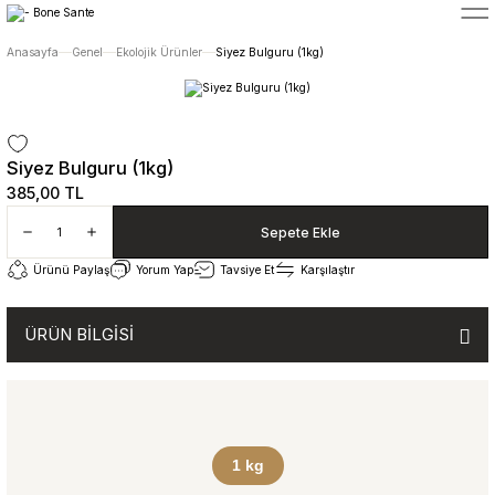
5400 TL ÜZERİ ALIŞVERİŞLERİNİZDE ÜCRETSİZ TESLİMAT
Anasayfa
Genel
Ekolojik Ürünler
Siyez Bulguru (1kg)
Siyez Bulguru (1kg)
385,00 TL
Sepete Ekle
Ürünü Paylaş
Yorum Yap
Tavsiye Et
Karşılaştır
ÜRÜN BİLGİSİ
1 kg