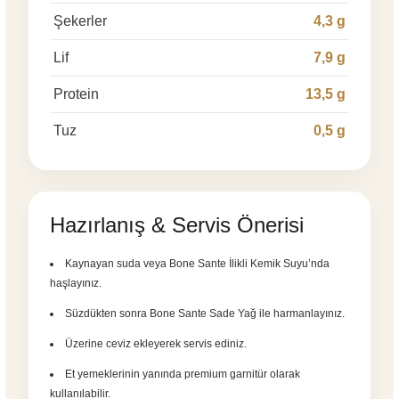
Şekerler
4,3 g
Lif
7,9 g
Protein
13,5 g
Tuz
0,5 g
Hazırlanış & Servis Önerisi
Kaynayan suda veya Bone Sante İlikli Kemik Suyu’nda
haşlayınız.
Süzdükten sonra Bone Sante Sade Yağ ile harmanlayınız.
Üzerine ceviz ekleyerek servis ediniz.
Et yemeklerinin yanında premium garnitür olarak
kullanılabilir.