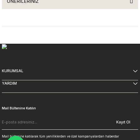
ÖNERİLERİNİZ
Bu ürüne ilk yorumu siz yapın!
Bu ürünün fiyat bilgisi, resim, ürün açıklamalarında ve diğer
konularda yetersiz gördüğünüz noktaları öneri formunu kullanarak
Yorum Yaz
tarafımıza iletebilirsiniz.
Görüş ve önerileriniz için teşekkür ederiz.
Ürün resmi kalitesiz, bozuk veya görüntülenemiyor.
Ürün açıklamasında eksik bilgiler bulunuyor.
Ürün bilgilerinde hatalar bulunuyor.
KURUMSAL
Ürün fiyatı diğer sitelerden daha pahalı.
YARDIM
Bu ürüne benzer farklı alternatifler olmalı.
Mail Bültenine Katılın
Kayıt Ol
Gönder
Mail bültenine katılarak tüm yeniliklerden ve özel kampanyalardan haberdar