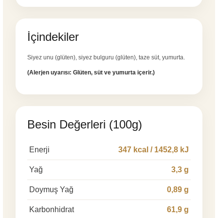
İçindekiler
Siyez unu (glüten), siyez bulguru (glüten), taze süt, yumurta.
(Alerjen uyarısı: Glüten, süt ve yumurta içerir.)
Besin Değerleri (100g)
Enerji
347 kcal / 1452,8 kJ
Yağ
3,3 g
Doymuş Yağ
0,89 g
Karbonhidrat
61,9 g