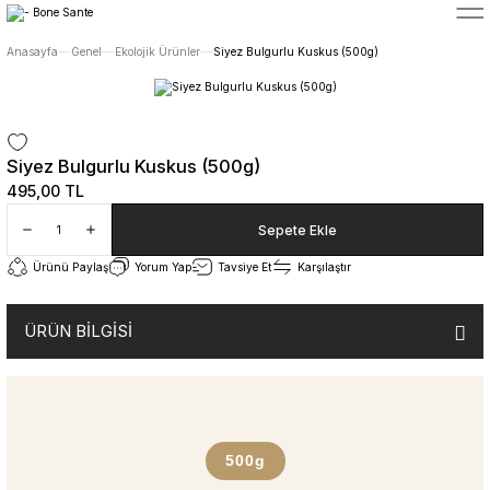
5400 TL ÜZERİ ALIŞVERİŞLERİNİZDE ÜCRETSİZ TESLİMAT
Anasayfa
Genel
Ekolojik Ürünler
Siyez Bulgurlu Kuskus (500g)
Siyez Bulgurlu Kuskus (500g)
495,00 TL
Sepete Ekle
Ürünü Paylaş
Yorum Yap
Tavsiye Et
Karşılaştır
ÜRÜN BİLGİSİ
500g