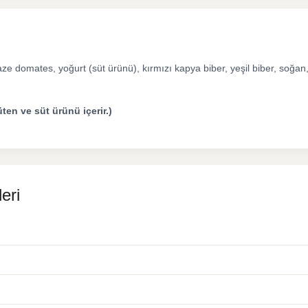
taze domates, yoğurt (süt ürünü), kırmızı kapya biber, yeşil biber, soğa
üten ve süt ürünü içerir.)
eri