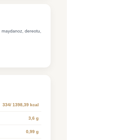
n, maydanoz, dereotu,
334/ 1398,39 kcal
3,6 g
0,99 g