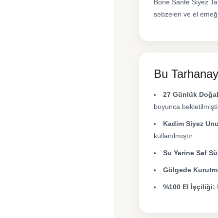
Bone Sante Siyez Tar
sebzeleri ve el emeği
Bu Tarhanayı
27 Günlük Doğa
boyunca bekletilmişti
Kadim Siyez Unu
kullanılmıştır.
Su Yerine Saf Sü
Gölgede Kurutm
%100 El İşçiliği: