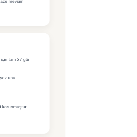
 taze mevsim
ı için tam 27 gün
iyez unu
i korunmuştur.