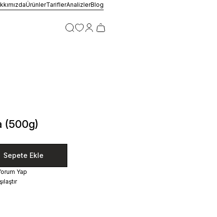
kkımızda
Ürünler
Tarifler
Analizler
Blog
a (500g)
Sepete Ekle
Yorum Yap
ılaştır