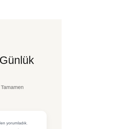
 Günlük
l, Tamamen
iden yorumladık.