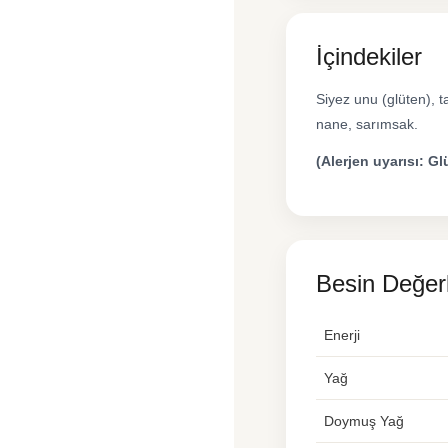
İçindekiler
Siyez unu (glüten), 
nane, sarımsak.
(Alerjen uyarısı: Gl
Besin Değerl
Enerji
Yağ
Doymuş Yağ