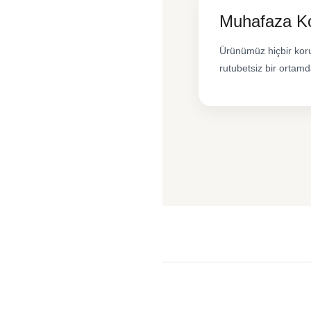
Muhafaza Ko
Ürünümüz hiçbir koru
rutubetsiz bir ortam
Bu ürünün fiyat bilgisi, resim, ür
iletebilirsiniz.
Görüş ve önerileriniz için teşekkür
Ürün resmi kalitesiz, bozuk vey
Ürün açıklamasında eksik bilgile