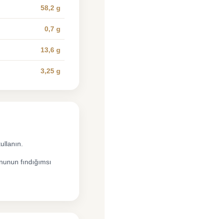
58,2 g
0,7 g
13,6 g
3,25 g
ullanın.
ununun fındığımsı