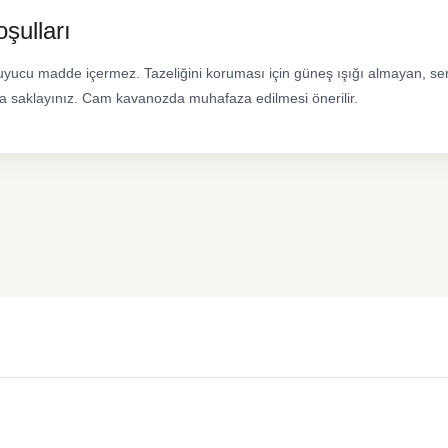
şulları
yucu madde içermez. Tazeliğini koruması için güneş ışığı almayan, ser
da saklayınız. Cam kavanozda muhafaza edilmesi önerilir.
ün açıklamalarında ve diğer konularda yetersiz gördüğünüz noktaları öne
Bu ürüne ilk yorumu siz yapın!
 ederiz.
a görüntülenemiyor.
Yorum Yaz
r bulunuyor.