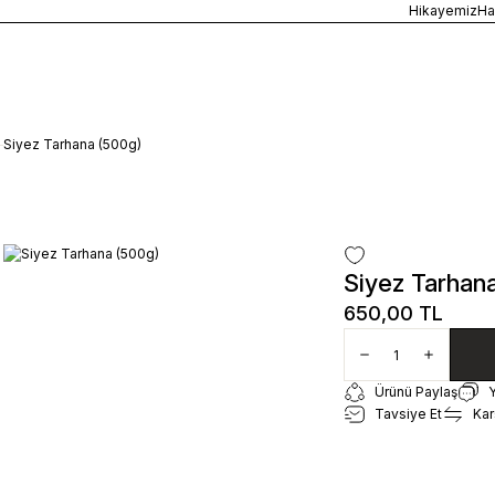
5400 TL ÜZERİ ALIŞVERİŞLERİNİZDE ÜCRETSİZ TESLİMAT
Hikayemiz
Ha
Siyez Tarhana (500g)
Siyez Tarhan
650,00 TL
Ürünü Paylaş
Tavsiye Et
Karş