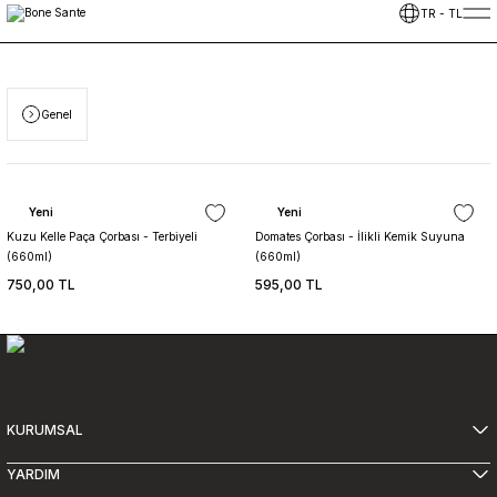
5400 TL ÜZERİ ALIŞVERİŞLERİNİZDE ÜCRETSİZ TESLİMAT
TR
-
TL
Genel
Sepete Ekle
Sepete Ekle
Yeni
Yeni
Kuzu Kelle Paça Çorbası - Terbiyeli
Domates Çorbası - İlikli Kemik Suyuna
(660ml)
(660ml)
750,00 TL
595,00 TL
KURUMSAL
YARDIM